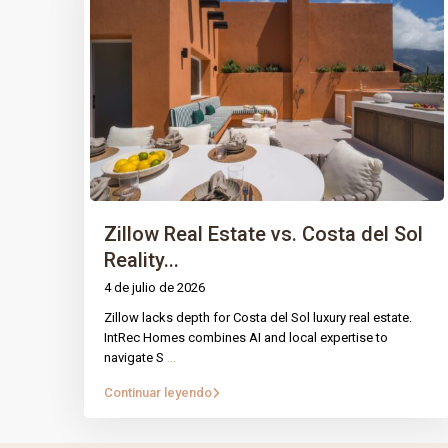
Zillow Real Estate vs. Costa del Sol
Reality...
4 de julio de 2026
Zillow lacks depth for Costa del Sol luxury real estate.
PÁGINA
IntRec Homes
conecta el mundo
IntRec Homes combines AI and local expertise to
navigate S
...
inmobiliario con el emprendimiento.
Prop
Compramos, vendemos e invertimos en
Continuar leyendo
Nuest
propiedades y startups, creando valor con
propósito en cada transacción.
Blog