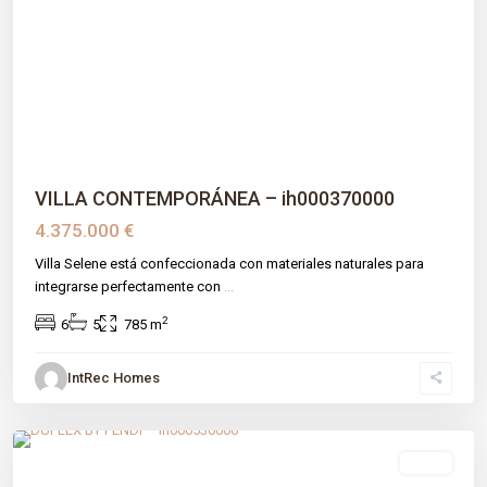
Previous
Next
VILLA CONTEMPORÁNEA – ih000370000
4.375.000 €
Villa Selene está confeccionada con materiales naturales para
integrarse perfectamente con
...
2
6
5
785 m
IntRec Homes
Lomas De Rio Verde
,
Málaga prov
,
Marbella
venta