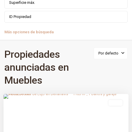
Más opciones de búsqueda
Propiedades
Por defecto
anunciadas en
Muebles
El Madroñal
,
Benahavís
,
Málaga prov
venta
Previous
Next