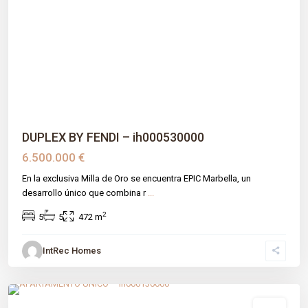
Previous
Next
DUPLEX BY FENDI – ih000530000
6.500.000 €
En la exclusiva Milla de Oro se encuentra EPIC Marbella, un
desarrollo único que combina r
...
2
5
5
472 m
IntRec Homes
La Cerquilla
,
Málaga prov
,
Marbella
venta