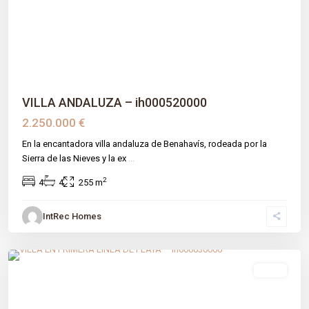
Previous
Next
VILLA ANDALUZA – ih000520000
2.250.000 €
En la encantadora villa andaluza de Benahavís, rodeada por la
Sierra de las Nieves y la ex
...
2
4
4
255 m
IntRec Homes
El Velerín
,
Estepona
,
Málaga prov
venta