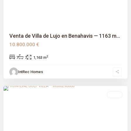
Venta de Villa de Lujo en Benahavis — 1163 m...
10.800.000 €
2
7
7
1,163 m
IntRec Homes
Las Brisas
,
Málaga prov
,
Marbella
venta
Previous
Next