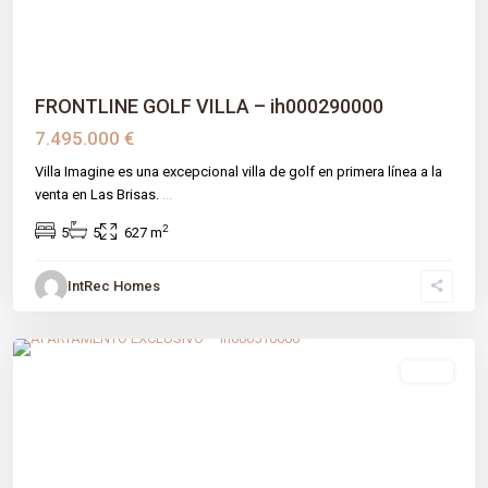
FRONTLINE GOLF VILLA – ih000290000
7.495.000 €
Villa Imagine es una excepcional villa de golf en primera línea a la
venta en Las Brisas.
...
2
5
5
627 m
IntRec Homes
Finca Cortesín
,
Casares
,
Málaga prov
venta
Previous
Next