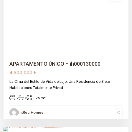
Previous
Next
APARTAMENTO ÚNICO – ih000130000
4.300.000 €
La Cima del Estilo de Vida de Lujo: Una Residencia de Siete
Habitaciones Totalmente Privad
...
2
7
5
325 m
IntRec Homes
El Madroñal
,
Benahavís
,
Málaga prov