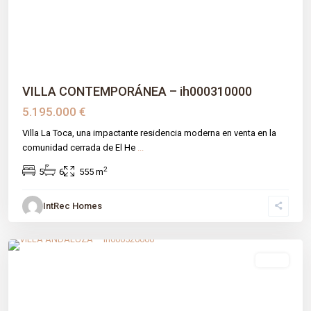
Previous
Next
VILLA CONTEMPORÁNEA – ih000310000
5.195.000 €
Villa La Toca, una impactante residencia moderna en venta en la
comunidad cerrada de El He
...
2
5
6
555 m
IntRec Homes
La Quinta
,
Benahavís
,
Málaga prov
venta