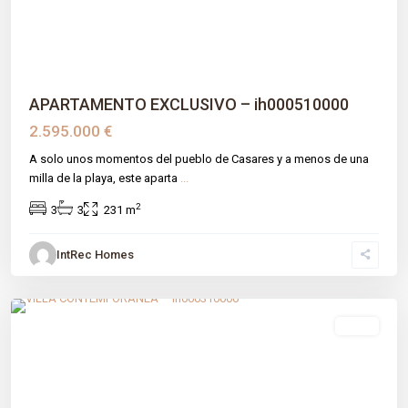
APARTAMENTO EXCLUSIVO – ih000510000
2.595.000 €
A solo unos momentos del pueblo de Casares y a menos de una
milla de la playa, este aparta
...
2
3
3
231 m
IntRec Homes
La Quinta
,
Benahavís
,
Málaga prov
venta