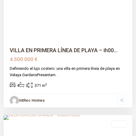
Previous
Next
VILLA EN PRIMERA LÍNEA DE PLAYA – ih00...
4.500.000 €
Definiendo el lujo costero: una villa en primera línea de playa en
Velaya GardensPresentam
...
2
4
3
371 m
IntRec Homes
La Cerquilla
,
Málaga prov
,
Marbella
venta