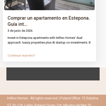
Comprar un apartamento en Estepona.
Guía int...
3 de junio de 2026
Invest in Estepona apartments with IntRec Homes’ dual
approach: luxury properties plus AI startup co-investments. B
...
Continuar leyendo
IntRec Homes - All rights reserved. | Poland Office: 15 Szkolna
ST 20-124, Lublin, Poland | Spain: Urb. Mirador del Mar 35,