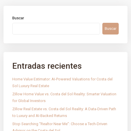
Buscar
Buscar
Entradas recientes
Home Value Estimator: AI-Powered Valuations for Costa del
Sol Luxury Real Estate
Zillow Home Value vs. Costa del Sol Reality: Smarter Valuation
for Global Investors
IntRec Homes
conecta el mundo inmobiliario con el
Zillow Real Estate vs. Costa del Sol Reality: A Data-Driven Path
emprendimiento. Compramos, vendemos e invertimos en
to Luxury and AI-Backed Returns
propiedades y startups, creando valor con propósito en cada
transacción.
Stop Searching “Realtor Near Me”: Choose a Tech-Driven
Advisor on the Costa del Sol