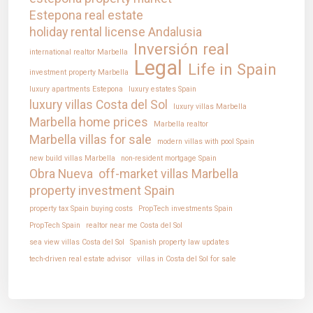
Estepona real estate
holiday rental license Andalusia
Inversión real
international realtor Marbella
Legal
Life in Spain
investment property Marbella
luxury apartments Estepona
luxury estates Spain
luxury villas Costa del Sol
luxury villas Marbella
Marbella home prices
Marbella realtor
Marbella villas for sale
modern villas with pool Spain
new build villas Marbella
non-resident mortgage Spain
Obra Nueva
off-market villas Marbella
property investment Spain
property tax Spain buying costs
PropTech investments Spain
PropTech Spain
realtor near me Costa del Sol
sea view villas Costa del Sol
Spanish property law updates
tech-driven real estate advisor
villas in Costa del Sol for sale
IntRec Homes - All rights reserved. | Poland Office: 15 Szkolna