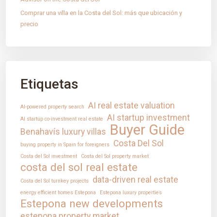
Tecnología, confianza e innovación.
Comprar una villa en la Costa del Sol: más que ubicación y
precio
PÁGINAS
Propiedades
Nuestros servicios
Blog
Etiquetas
Contacto
Aviso Legal
AI real estate valuation
AI-powered property search
Política de Cookies
AI startup investment
AI startup co-investment real estate
Buyer Guide
Benahavís luxury villas
CONTACTO
Costa Del Sol
buying property in Spain for foreigners
Costa del Sol investment
Costa del Sol property market
Mirador Del Mar Local 35 Bahia de Casares Estepona
costa del sol real estate
Malaga
+34 621 082 696
data-driven real estate
Costa del Sol turnkey projects
info@intrechomes.com
energy efficient homes Estepona
Estepona luxury properties
Estepona new developments
estepona property market