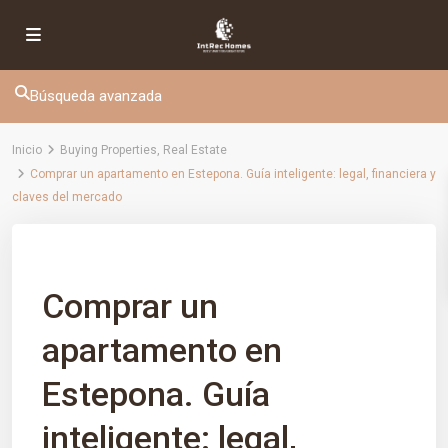
Búsqueda avanzada
Inicio
Buying Properties
,
Real Estate
Comprar un apartamento en Estepona. Guía inteligente: legal, financiera y
claves del mercado
Previous
Next
Comprar un
apartamento en
Estepona. Guía
inteligente: legal,