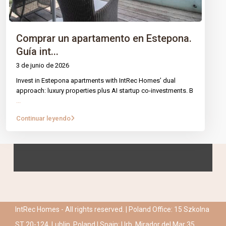
Comprar un apartamento en Estepona.
Guía int...
3 de junio de 2026
Invest in Estepona apartments with IntRec Homes’ dual
approach: luxury properties plus AI startup co-investments. B
...
Continuar leyendo
IntRec Homes - All rights reserved. | Poland Office: 15 Szkolna
ST 20-124, Lublin, Poland | Spain: Urb. Mirador del Mar 35,