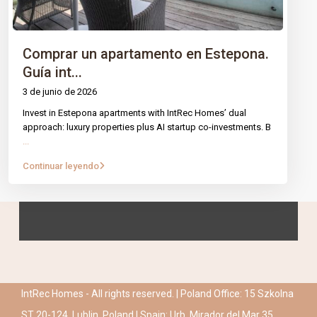
Comprar un apartamento en Estepona.
Guía int...
3 de junio de 2026
Invest in Estepona apartments with IntRec Homes’ dual
approach: luxury properties plus AI startup co-investments. B
...
Continuar leyendo
IntRec Homes - All rights reserved. | Poland Office: 15 Szkolna
ST 20-124, Lublin, Poland | Spain: Urb. Mirador del Mar 35,