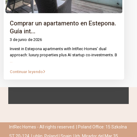
Comprar un apartamento en Estepona.
Guía int...
3 de junio de 2026
Invest in Estepona apartments with IntRec Homes’ dual
approach: luxury properties plus AI startup co-investments. B
...
Continuar leyendo
IntRec Homes - All rights reserved. | Poland Office: 15 Szkolna
ST 20-124, Lublin, Poland | Spain: Urb. Mirador del Mar 35,