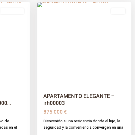
Obra Nueva
venta
Next
Previous
Next
APARTAMENTO ELEGANTE –
0...
irh00003
875.000 €
ivo de
Bienvenido a una residencia donde el lujo, la
adas en el
seguridad y la conveniencia convergen en una
...