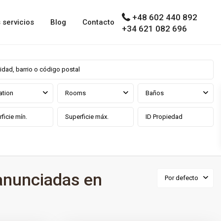
+48 602 440 892
 servicios
Blog
Contacto
+34 621 082 696
ation
Rooms
Baños
anunciadas en
Por defecto
0
ga prov
Benahavís
,
Benahavís
,
Málaga prov