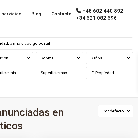
+48 602 440 892
 servicios
Blog
Contacto
+34 621 082 696
ation
Rooms
Baños
anunciadas en
Por defecto
ticos
0
ga prov
El Madroñal
,
Benahavís
,
Málaga prov