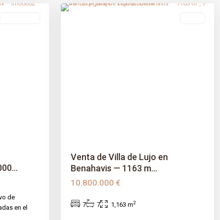
Obra Nueva
venta
Next
Previous
Next
Venta de Villa de Lujo en
0...
Benahavis — 1163 m...
10.800.000 €
ivo de
2
7
7
1,163 m
adas en el