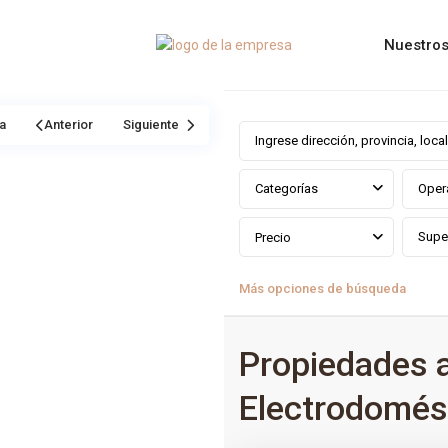
Nuestros
a
Anterior
Siguiente
Categorías
Oper
Precio
Más opciones de búsqueda
Propiedades 
Electrodomés
0
Estepona Golf
,
Estepona
,
Mála