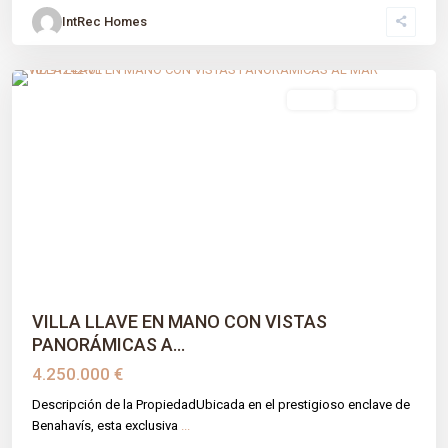
IntRec Homes
Montemayor-marbella Club
,
Benahavís
,
Málaga prov
venta
Obra Nueva
Previous
Next
VILLA LLAVE EN MANO CON VISTAS
PANORÁMICAS A...
4.250.000 €
Descripción de la PropiedadUbicada en el prestigioso enclave de
Benahavís, esta exclusiva
...