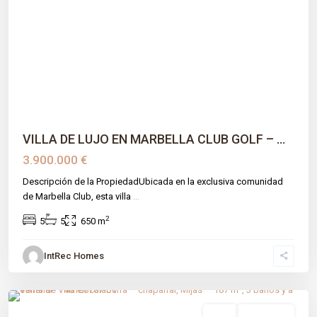
Previous
Next
VILLA DE LUJO EN MARBELLA CLUB GOLF – ...
3.900.000 €
Descripción de la PropiedadUbicada en la exclusiva comunidad
de Marbella Club, esta villa
...
2
5
5
650 m
IntRec Homes
Calaburra - Chaparral
,
Málaga prov
,
Mijas
venta
Obra Nueva