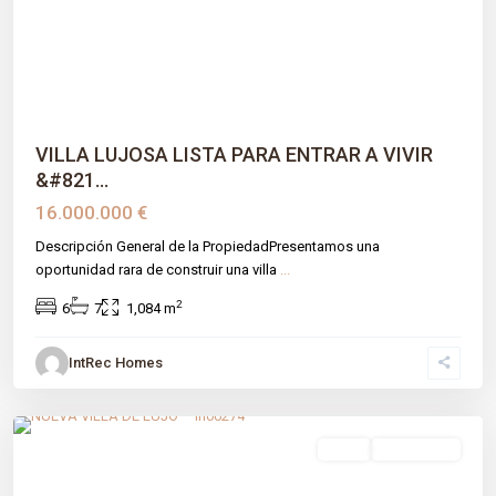
Previous
Next
VILLA LUJOSA LISTA PARA ENTRAR A VIVIR
&#821...
16.000.000 €
Descripción General de la PropiedadPresentamos una
oportunidad rara de construir una villa
...
2
6
7
1,084 m
IntRec Homes
Residencial Toscana Hills
,
Benahavís
,
Málaga prov
venta
Obra Nueva