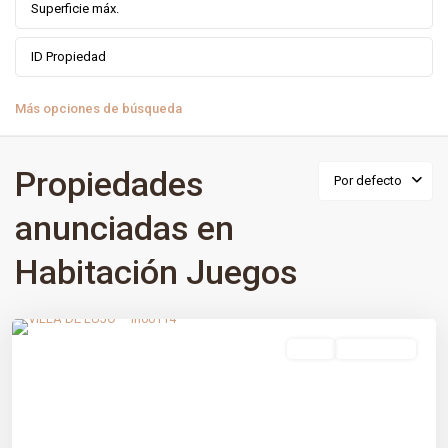
Más opciones de búsqueda
Propiedades
Por defecto
anunciadas en
Habitación Juegos
Sierra Blanca
,
Málaga prov
,
Marbella
venta
Obra Nueva
Previous
Next