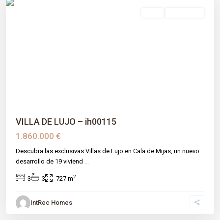
venta
Obra Nueva
Previous
Next
VILLA DE LUJO – ih00115
1.860.000 €
Descubra las exclusivas Villas de Lujo en Cala de Mijas, un nuevo
desarrollo de 19 viviend
...
2
3
3
727 m
IntRec Homes
Los Naranjos
,
Málaga prov
,
Marbella