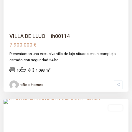
VILLA DE LUJO – ih00114
7.900.000 €
Presentamos una exclusiva villa de lujo situada en un complejo
cerrado con seguridad 24 ho
...
2
10
7
1,093 m
IntRec Homes
Los Naranjos
,
Málaga prov
,
Marbella
venta