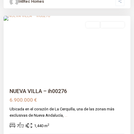
IntRec Homes
Las Brisas
,
Málaga prov
,
Marbella
venta
Obra Nueva
Previous
Next
NUEVA VILLA – ih00276
6.900.000 €
Ubicada en el corazón de La Cerquilla, una de las zonas más
exclusivas de Nueva Andalucía,
...
2
7
8
1,440 m