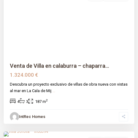
Previous
Next
Venta de Villa en calaburra – chaparra...
1.324.000 €
Descubra un proyecto exclusivo de villas de obra nueva con vistas
al mar en La Cala de Mij
...
2
4
3
187 m
IntRec Homes
La Virginia
,
Málaga prov
,
Marbella