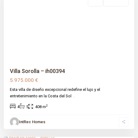
venta
Obra Nueva
Previous
Next
Villa Sorolla – ih00394
5.975.000 €
Esta villa de diseño excepcional redefine el lujo y el
entretenimiento en la Costa del Sol
...
2
4
5
408 m
IntRec Homes
Calanova
,
Málaga prov
,
Mijas