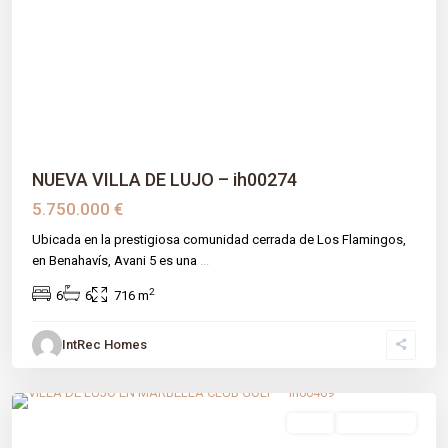
Previous
Next
NUEVA VILLA DE LUJO – ih00274
5.750.000 €
Ubicada en la prestigiosa comunidad cerrada de Los Flamingos,
en Benahavís, Avani 5 es una
...
2
6
6
716 m
IntRec Homes
Marbella Club Golf Resort
,
Benahavís
,
Málaga prov
venta
Obra Nueva