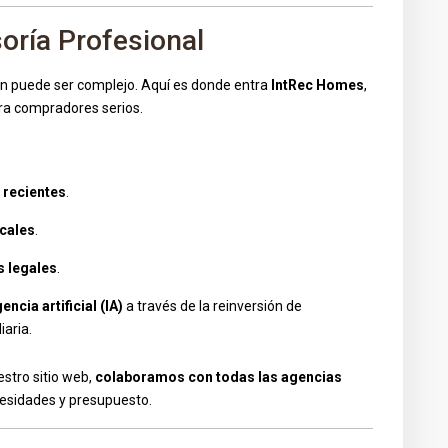
soría Profesional
n puede ser complejo. Aquí es donde entra
IntRec Homes
,
a compradores serios.
 recientes
.
ocales
.
s legales
.
encia artificial (IA)
a través de la reinversión de
iaria.
estro sitio web,
colaboramos con todas las agencias
ecesidades y presupuesto.