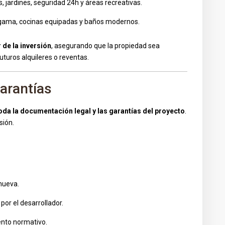
s, jardines, seguridad 24h y áreas recreativas.
a gama, cocinas equipadas y baños modernos.
r de la inversión
, asegurando que la propiedad sea
uturos alquileres o reventas.
Garantías
oda la documentación legal y las garantías del proyecto
.
sión.
 nueva.
por el desarrollador.
ento normativo.