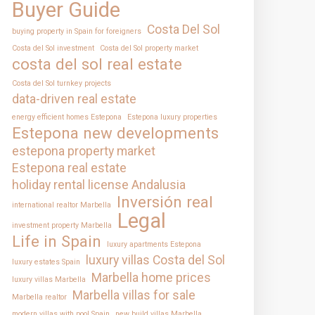
Buyer Guide
Costa Del Sol
buying property in Spain for foreigners
Costa del Sol investment
Costa del Sol property market
costa del sol real estate
Costa del Sol turnkey projects
data-driven real estate
energy efficient homes Estepona
Estepona luxury properties
Estepona new developments
estepona property market
Estepona real estate
holiday rental license Andalusia
Inversión real
international realtor Marbella
Legal
investment property Marbella
Life in Spain
luxury apartments Estepona
luxury villas Costa del Sol
luxury estates Spain
Marbella home prices
luxury villas Marbella
Marbella villas for sale
Marbella realtor
modern villas with pool Spain
new build villas Marbella