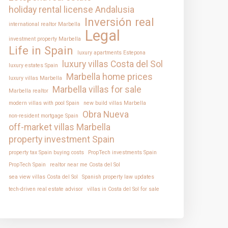
holiday rental license Andalusia
Inversión real
international realtor Marbella
Legal
investment property Marbella
Life in Spain
luxury apartments Estepona
luxury villas Costa del Sol
luxury estates Spain
Marbella home prices
luxury villas Marbella
Marbella villas for sale
Marbella realtor
modern villas with pool Spain
new build villas Marbella
Obra Nueva
non-resident mortgage Spain
off-market villas Marbella
property investment Spain
property tax Spain buying costs
PropTech investments Spain
PropTech Spain
realtor near me Costa del Sol
sea view villas Costa del Sol
Spanish property law updates
tech-driven real estate advisor
villas in Costa del Sol for sale