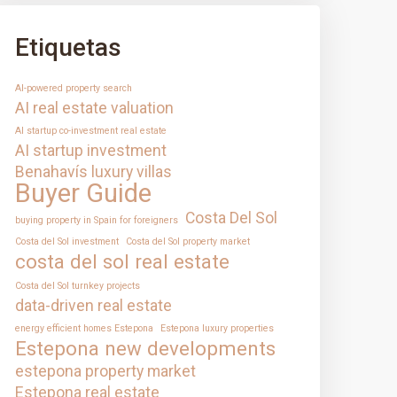
Etiquetas
AI-powered property search
AI real estate valuation
AI startup co-investment real estate
AI startup investment
Benahavís luxury villas
Buyer Guide
Costa Del Sol
buying property in Spain for foreigners
Costa del Sol investment
Costa del Sol property market
costa del sol real estate
Costa del Sol turnkey projects
data-driven real estate
energy efficient homes Estepona
Estepona luxury properties
Estepona new developments
estepona property market
Estepona real estate