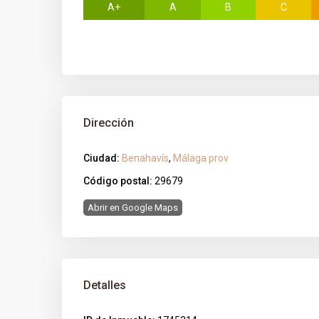
A+
A
B
C
Dirección
Ciudad:
Benahavís
,
Málaga prov
Código postal:
29679
Abrir en Google Maps
Detalles