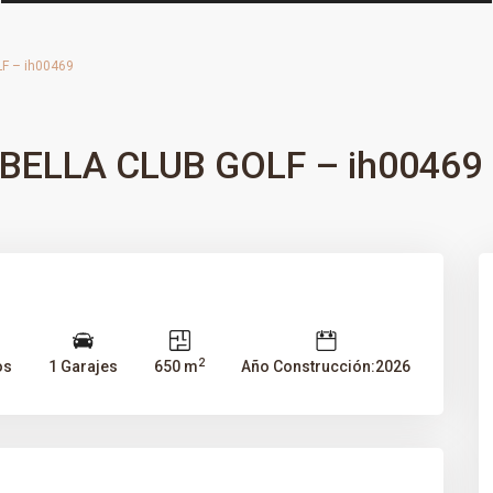
F – ih00469
BELLA CLUB GOLF – ih00469
2
os
1 Garajes
650 m
Año Construcción:2026