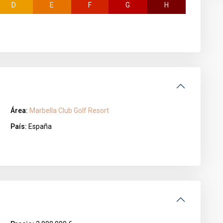
D
E
F
G
H
Área:
Marbella Club Golf Resort
País:
España