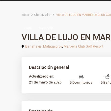
Inicio
Chalet/Villa
VILLA DE LUJO EN MARBELLA CLUB GOL
venta
Chalet/Villa
VILLA DE LUJO EN MAR
Benahavís
,
Málaga prov
,
Marbella Club Golf Resort
Descripción general
Actualizado en:
21 de mayo de 2026
5 Dormitorios
5 Bañ