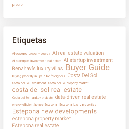
Tecnología, confianza e innovación.
precio
PÁGINAS
Propiedades
Nuestros servicios
Etiquetas
Blog
Contacto
AI real estate valuation
AI-powered property search
Aviso Legal
AI startup investment
AI startup co-investment real estate
Buyer Guide
Política de Cookies
Benahavís luxury villas
Costa Del Sol
buying property in Spain for foreigners
CONTACTO
Costa del Sol investment
Costa del Sol property market
costa del sol real estate
Mirador Del Mar Local 35 Bahia de Casares Estepona
data-driven real estate
Costa del Sol turnkey projects
Malaga
+34 621 082 696
energy efficient homes Estepona
Estepona luxury properties
Estepona new developments
info@intrechomes.com
estepona property market
Estepona real estate