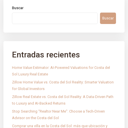
Buscar
Buscar
Entradas recientes
Home Value Estimator: AI-Powered Valuations for Costa del
Sol Luxury Real Estate
Zillow Home Value vs. Costa del Sol Reality: Smarter Valuation
for Global Investors
Zillow Real Estate vs. Costa del Sol Reality: A Data-Driven Path
IntRec Homes
conecta el mundo inmobiliario con el
to Luxury and AI-Backed Returns
emprendimiento. Compramos, vendemos e invertimos en
Stop Searching “Realtor Near Me”: Choose a Tech-Driven
propiedades y startups, creando valor con propósito en cada
Advisor on the Costa del Sol
transacción.
Comprar una villa en la Costa del Sol: más que ubicación y