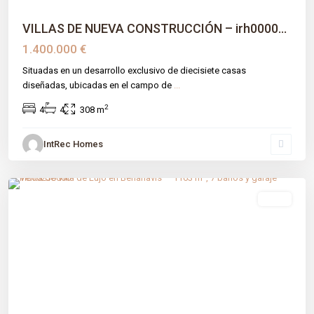
VILLAS DE NUEVA CONSTRUCCIÓN – irh0000...
1.400.000 €
Situadas en un desarrollo exclusivo de diecisiete casas
diseñadas, ubicadas en el campo de
...
2
4
4
308 m
IntRec Homes
El Madroñal
,
Benahavís
,
Málaga prov
venta
Previous
Next