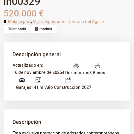
ih00329
520.000 €
Málaga prov
,
Mijas
,
Hipodromo - Cerrado Del Aguila
Compartir
Imprimir
Descripción general
Actualizado en:
16 de noviembre de 2025
4 Dormitorios
3 Baños
2
1 Garajes
141 m
Año Construcción:2027
Descripción
Esta exclusiva promoción de adosados contemporáneos