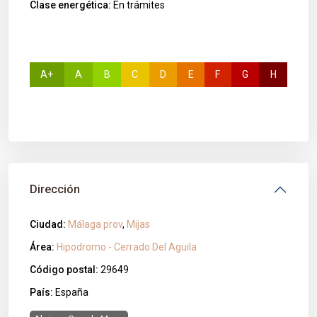
Clase energética:
En trámites
A+
A
B
C
D
E
F
G
H
Dirección
Ciudad:
Málaga prov
,
Mijas
Área:
Hipodromo - Cerrado Del Aguila
Código postal:
29649
País:
España