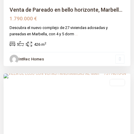
Venta de Pareado en bello horizonte, Marbell...
1.790.000 €
Descubra el nuevo complejo de 27 viviendas adosadas y
pareadas en Marbella, con 4 y 5 dorm
...
2
5
5
426 m
IntRec Homes
Nueva Andalucia
,
Málaga prov
,
Marbella
venta
Previous
Next