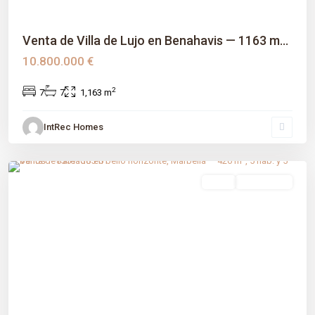
Venta de Villa de Lujo en Benahavis — 1163 m...
10.800.000 €
2
7
7
1,163 m
IntRec Homes
Bello Horizonte
,
Málaga prov
,
Marbella
venta
Obra Nueva
Previous
Next