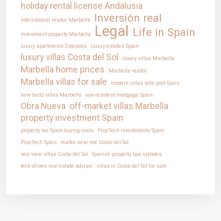
holiday rental license Andalusia
Inversión real
international realtor Marbella
Legal
Life in Spain
investment property Marbella
luxury apartments Estepona
luxury estates Spain
luxury villas Costa del Sol
luxury villas Marbella
Marbella home prices
Marbella realtor
Marbella villas for sale
modern villas with pool Spain
new build villas Marbella
non-resident mortgage Spain
Obra Nueva
off-market villas Marbella
property investment Spain
property tax Spain buying costs
PropTech investments Spain
PropTech Spain
realtor near me Costa del Sol
sea view villas Costa del Sol
Spanish property law updates
tech-driven real estate advisor
villas in Costa del Sol for sale
IntRec Homes - All rights reserved. | Poland Office: 15 Szkolna