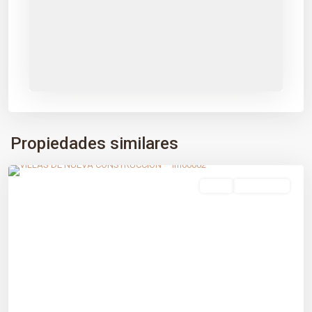
Propiedades similares
Estepona Golf
,
Estepona
,
Málaga prov
venta
Obra Nueva
Previous
Next