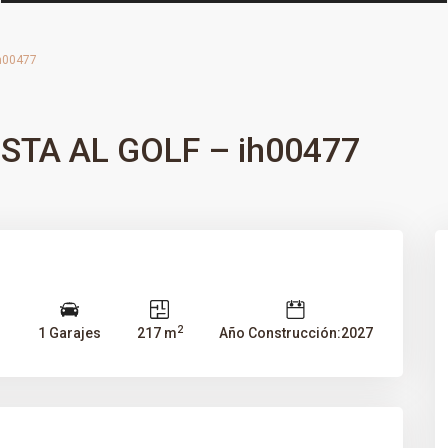
h00477
STA AL GOLF – ih00477
2
s
1 Garajes
217 m
Año Construcción:2027