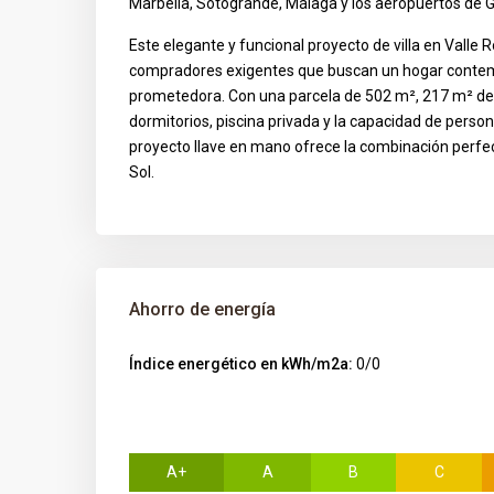
Marbella, Sotogrande, Málaga y los aeropuertos de Gi
Este elegante y funcional proyecto de villa en Val
compradores exigentes que buscan un hogar conte
prometedora. Con una parcela de 502 m², 217 m² de es
dormitorios, piscina privada y la capacidad de person
proyecto llave en mano ofrece la combinación perfe
Sol.
Ahorro de energía
Índice energético en kWh/m2a:
0/0
A+
A
B
C