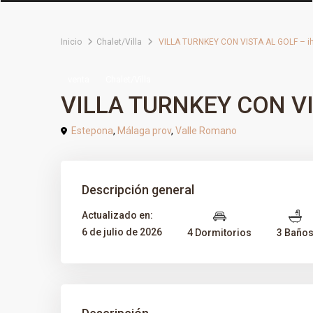
Inicio
Chalet/Villa
VILLA TURNKEY CON VISTA AL GOLF – i
venta
Chalet/Villa
VILLA TURNKEY CON VI
Estepona
,
Málaga prov
,
Valle Romano
Descripción general
Actualizado en:
6 de julio de 2026
4 Dormitorios
3 Baño