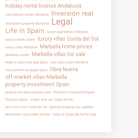
holiday rental license Andalusia
Inversión real
international realtor Marbella
Legal
investment property Marbella
Life in Spain
luxury apartments Estepona
luxury villas Costa del Sol
luxury estates Spain
Marbella home prices
luxury villas Marbella
Marbella villas for sale
Marbella realtor
modern villas with pool Spain
new build villas Marbella
Obra Nueva
non-resident mortgage Spain
off-market villas Marbella
property investment Spain
property tax Spain buying costs
PropTech investments Spain
PropTech Spain
realtor near me Costa del Sol
sea view villas Costa del Sol
Spanish property law updates
tech-driven real estate advisor
villas in Costa del Sol for sale