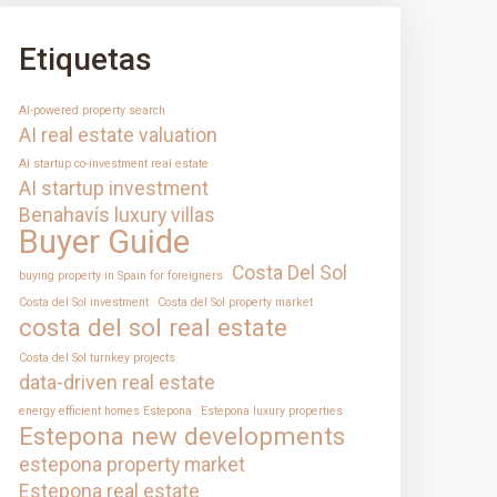
Etiquetas
AI-powered property search
AI real estate valuation
AI startup co-investment real estate
AI startup investment
Benahavís luxury villas
Buyer Guide
Costa Del Sol
buying property in Spain for foreigners
Costa del Sol investment
Costa del Sol property market
costa del sol real estate
Costa del Sol turnkey projects
data-driven real estate
energy efficient homes Estepona
Estepona luxury properties
Estepona new developments
estepona property market
Estepona real estate