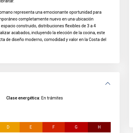
braltar.
le Romano representa una emocionante oportunidad para
mporáneo completamente nuevo en una ubicación
pacio construido, distribuciones flexibles de 3 a 4
alizar acabados, incluyendo la elección de la cocina, este
cta de diseño moderno, comodidad y valor en la Costa del
Clase energética:
En trámites
D
E
F
G
H